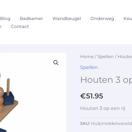
Blog
Badkamer
Wandbeugel
Onderweg
Keu
n
Contact
Home
/
Spellen
/ Houten
Spellen
Houten 3 op
€
51.95
Houten 3 op een rij
SKU:
Hulpmiddelwereld