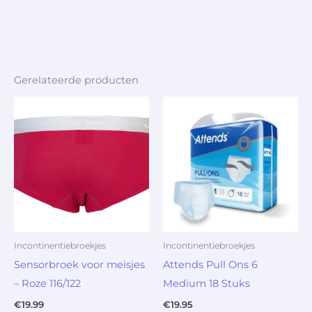
Gerelateerde producten
Incontinentiebroekjes
Incontinentiebroekjes
Sensorbroek voor meisjes
Attends Pull Ons 6
– Roze 116/122
Medium 18 Stuks
€
19.99
€
19.95