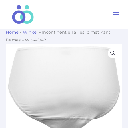
Ga
naar
de
inhoud
Home
»
Winkel
»
Incontinentie Tailleslip met Kant
Dames – Wit-40/42