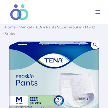
Ga
naar
de
inhoud
Home
»
Winkel
»
TENA Pants Super ProSkin- M – 12
Stuks