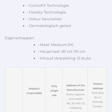
• ContioFit Technologie
• Feeldry Technologie
• Odour Neutralizer
• Dermatologisch getest
Eigenschappen:
• Maat: Medium (M)
• Heupmaat: 80 tot 110 cm
• Inhoud Verpakking: 12 stuks
Visitor's
Address of the
Only
Address
Medisch
Manufacturer
single
Mölndals
hulpmiddel
Essity Hygiene
use
Bro 2,
and Health
Mölndal,
AB, SE-405 03
Sweden
Göteborg,