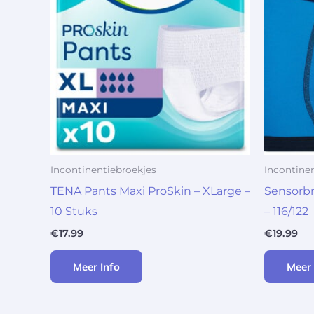
Incontinentiebroekjes
Incontine
TENA Pants Maxi ProSkin – XLarge –
Sensorbr
10 Stuks
– 116/122
€
17.99
€
19.99
Meer Info
Meer 