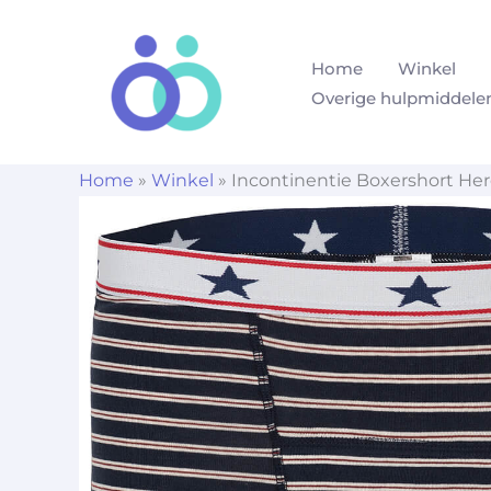
Ga
naar
Home
Winkel
de
Overige hulpmiddele
inhoud
Home
»
Winkel
»
Incontinentie Boxershort Her