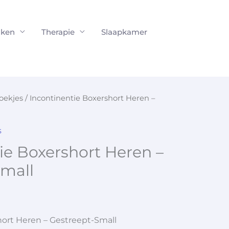
ken
Therapie
Slaapkamer
oekjes
/ Incontinentie Boxershort Heren –
s
ie Boxershort Heren –
Small
hort Heren – Gestreept-Small