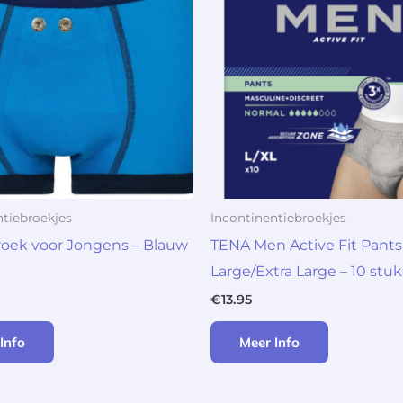
ntiebroekjes
Incontinentiebroekjes
oek voor Jongens – Blauw
TENA Men Active Fit Pant
Large/Extra Large – 10 stuk
€
13.95
Info
Meer Info