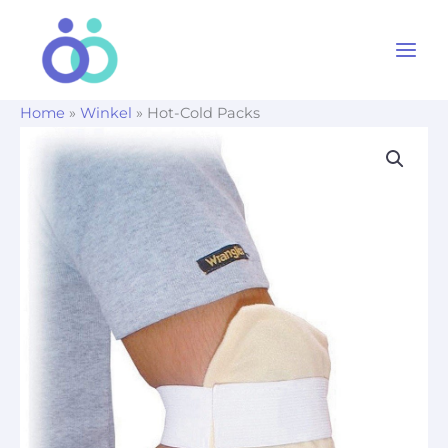
Ga
naar
de
inhoud
Home
»
Winkel
»
Hot-Cold Packs