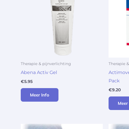
Therapie & pijnverlichting
Therapie &
Abena Activ Gel
Actimov
Pack
€
5.95
€
9.20
Meer Info
Meer 