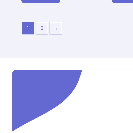
1
2
→