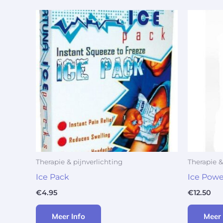
Therapie & pijnverlichting
Therapie &
Ice Pack
Ice Powe
€
4.95
€
12.50
Meer Info
Meer 