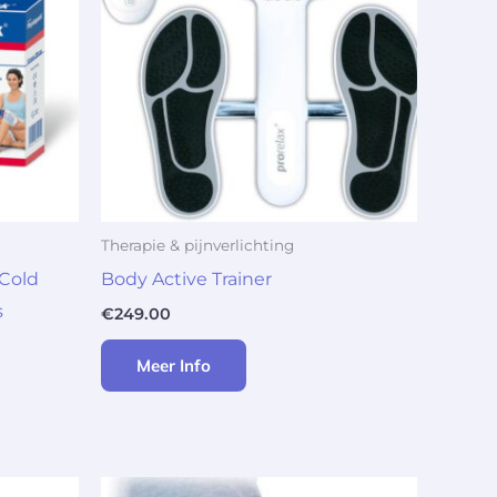
Therapie & pijnverlichting
Cold
Body Active Trainer
s
€
249.00
Meer Info