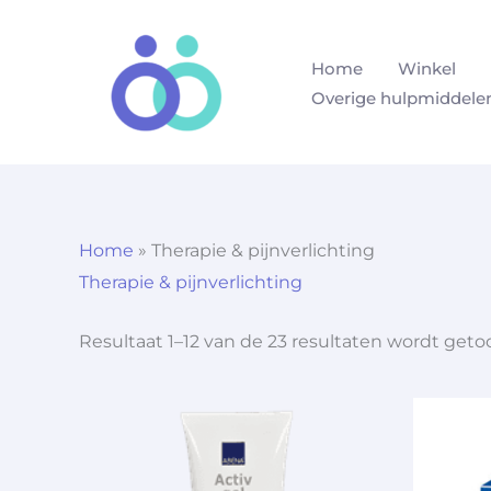
Ga
naar
Home
Winkel
de
Overige hulpmiddele
inhoud
Home
»
Therapie & pijnverlichting
Therapie & pijnverlichting
Resultaat 1–12 van de 23 resultaten wordt get