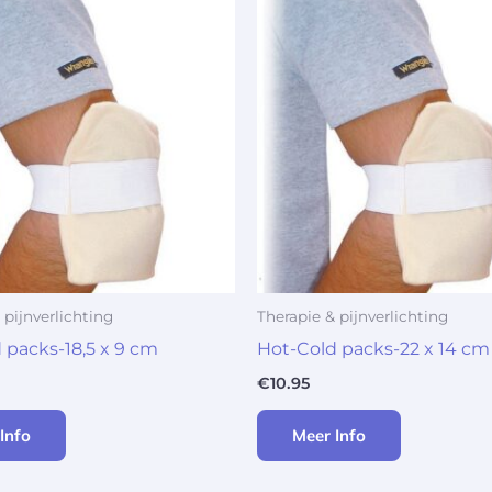
 pijnverlichting
Therapie & pijnverlichting
 packs-18,5 x 9 cm
Hot-Cold packs-22 x 14 cm
€
10.95
Info
Meer Info