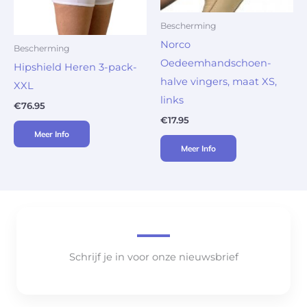
Bescherming
Norco
Bescherming
Oedeemhandschoen-
Hipshield Heren 3-pack-
halve vingers, maat XS,
XXL
links
€
76.95
€
17.95
Meer Info
Meer Info
Schrijf je in voor onze nieuwsbrief