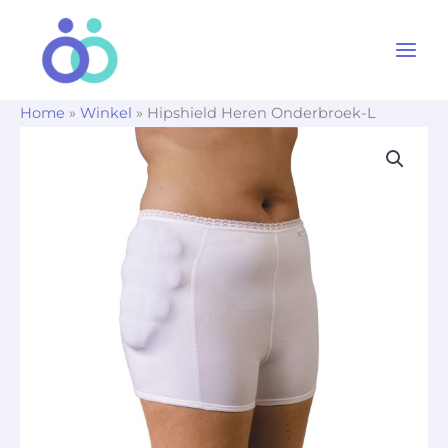
Ga
naar
de
inhoud
Home
»
Winkel
»
Hipshield Heren Onderbroek-L