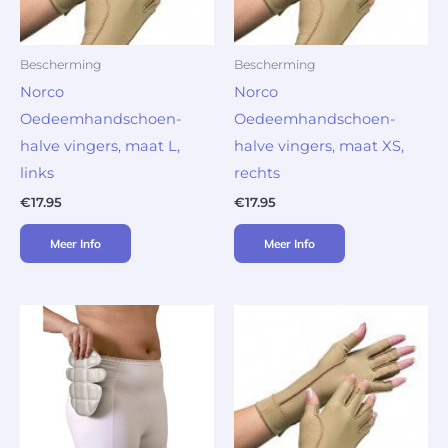
Bescherming
Bescherming
Norco
Norco
Oedeemhandschoen-
Oedeemhandschoen-
halve vingers, maat L,
halve vingers, maat XS,
links
rechts
€
17.95
€
17.95
Meer Info
Meer Info