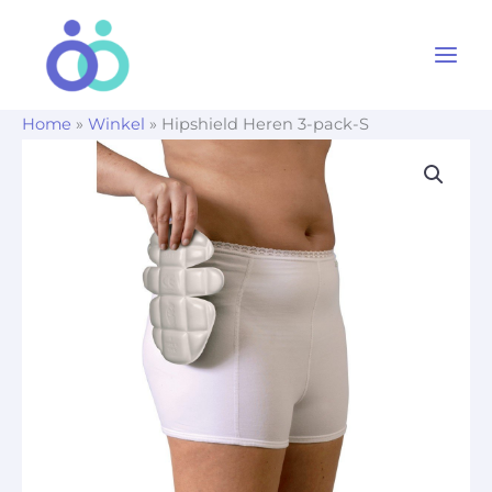
Ga
naar
de
inhoud
Home
»
Winkel
»
Hipshield Heren 3-pack-S