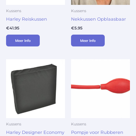
Kussens
Kussens
Harley Reiskussen
Nekkussen Opblaasbaar
€
41.95
€
5.95
Meer Info
Meer Info
Kussens
Kussens
Harley Designer Economy
Pompje voor Rubberen