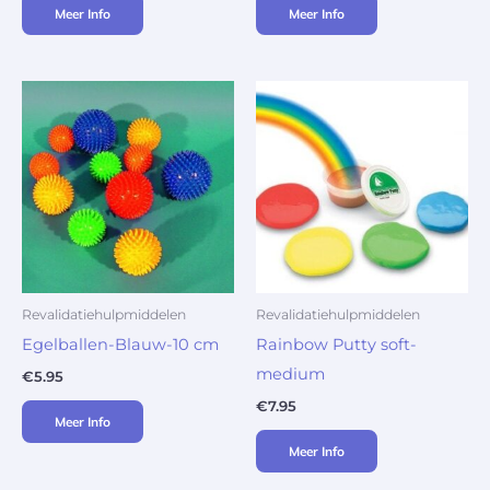
Meer Info
Meer Info
Revalidatiehulpmiddelen
Revalidatiehulpmiddelen
Egelballen-Blauw-10 cm
Rainbow Putty soft-
medium
€
5.95
€
7.95
Meer Info
Meer Info