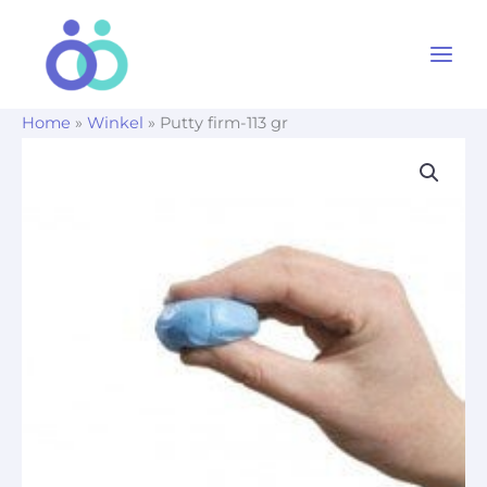
Ga
naar
de
inhoud
Home
»
Winkel
»
Putty firm-113 gr