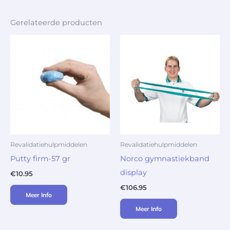
Gerelateerde producten
Revalidatiehulpmiddelen
Revalidatiehulpmiddelen
Putty firm-57 gr
Norco gymnastiekband
display
€
10.95
€
106.95
Meer Info
Meer Info