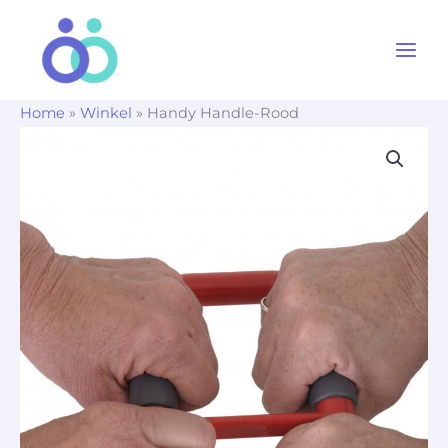
Ga
naar
de
inhoud
Home
»
Winkel
»
Handy Handle-Rood