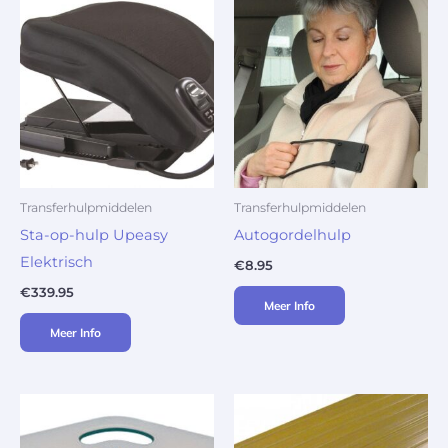
Transferhulpmiddelen
Transferhulpmiddelen
Sta-op-hulp Upeasy
Autogordelhulp
Elektrisch
€
8.95
€
339.95
Meer Info
Meer Info