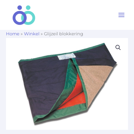
Ga
naar
de
inhoud
Home
»
Winkel
»
Glijzeil blokkering