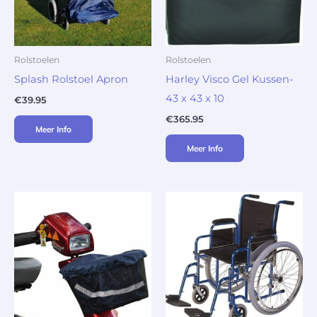
Rolstoelen
Rolstoelen
Splash Rolstoel Apron
Harley Visco Gel Kussen-
43 x 43 x 10
€
39.95
€
365.95
Meer Info
Meer Info