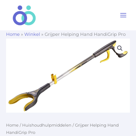
Ga
naar
de
inhoud
Home
»
Winkel
»
Grijper Helping Hand HandiGrip Pro
Home
/
Huishoudhulpmiddelen
/ Grijper Helping Hand
HandiGrip Pro