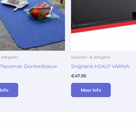
 eetgerei
Keuken- & eetgerei
 Placemat-Donkerblauw
Snijplank HJALP VARNA
€
47.95
Info
Meer Info