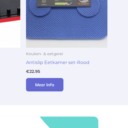
Keuken- & eetgerei
Antislip Eetkamer set-Rood
€
22.95
Meer Info