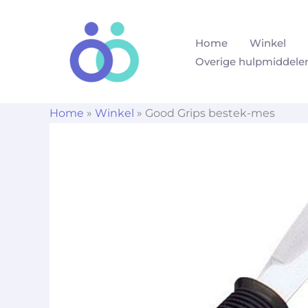
Ga
naar
Home
Winkel
de
Overige hulpmiddele
inhoud
Home
»
Winkel
»
Good Grips bestek-mes