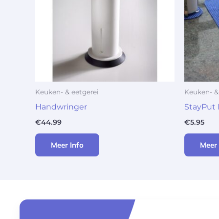
Keuken- & eetgerei
Keuken- &
Handwringer
StayPut
€
44.99
€
5.95
Meer Info
Meer 