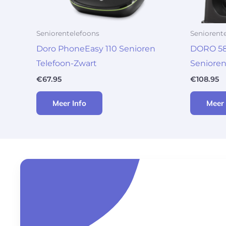
Seniorentelefoons
Seniorent
Doro PhoneEasy 110 Senioren
DORO 58
Telefoon-Zwart
Senioren
€
67.95
€
108.95
Meer Info
Meer 