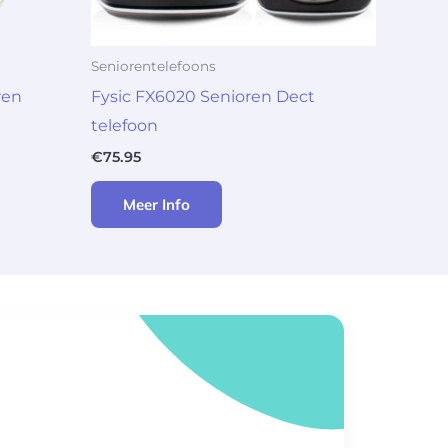
Seniorentelefoons
ren
Fysic FX6020 Senioren Dect
telefoon
€
75.95
Meer Info