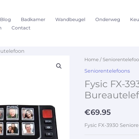
Blog
Badkamer
Wandbeugel
Onderweg
Keu
n
Contact
autelefoon
Home
/
Seniorentelefo
Seniorentelefoons
Fysic FX-39
Bureautele
€
69.95
Fysic FX-3930 Senior