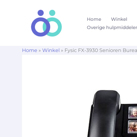
Ga
naar
Home
Winkel
de
Overige hulpmiddele
inhoud
Home
»
Winkel
»
Fysic FX-3930 Senioren Bure