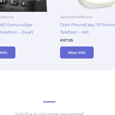
elefoons
Seniorentelefoons
60 Eenvoudige
Doro PhoneEasy 110 Senio
telefoon – Zwart
Telefoon – Wit
€
67.95
Info
Meer Info
Schrijf je in voor onze nieuwsbrief