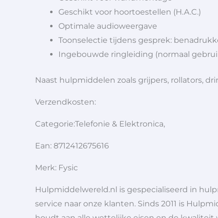
Geschikt voor hoortoestellen (H.A.C.)
Optimale audioweergave
Toonselectie tijdens gesprek: benadrukk
Ingebouwde ringleiding (normaal gebrui
Naast hulpmiddelen zoals grijpers, rollators,
Verzendkosten:
Categorie:Telefonie & Elektronica,
Ean: 8712412675616
Merk: Fysic
Hulpmiddelwereld.nl is gespecialiseerd in hu
service naar onze klanten. Sinds 2011 is Hulpmi
houdt aan alle wettelijke eisen en de kwaliteit