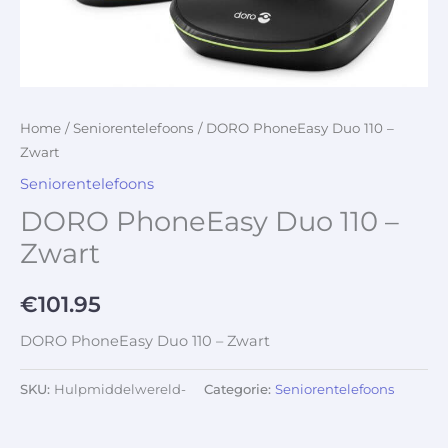
Home
/
Seniorentelefoons
/ DORO PhoneEasy Duo 110 –
Zwart
Seniorentelefoons
DORO PhoneEasy Duo 110 –
Zwart
€
101.95
DORO PhoneEasy Duo 110 – Zwart
SKU:
Hulpmiddelwereld-
Categorie:
Seniorentelefoons