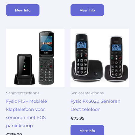
Meer Info
Meer Info
Seniorentelefoons
Seniorentelefoons
Fysic F15 – Mobiele
Fysic FX6020 Senioren
klaptelefoon voor
Dect telefoon
senioren met SOS
€
75.95
paniekknop
Meer Info
€
139.00