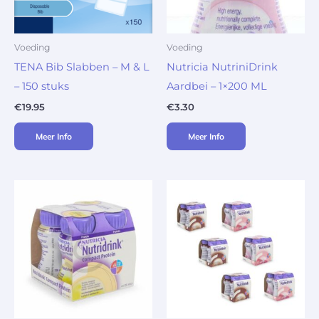
Voeding
Voeding
TENA Bib Slabben – M & L
Nutricia NutriniDrink
– 150 stuks
Aardbei – 1×200 ML
€
19.95
€
3.30
Meer Info
Meer Info