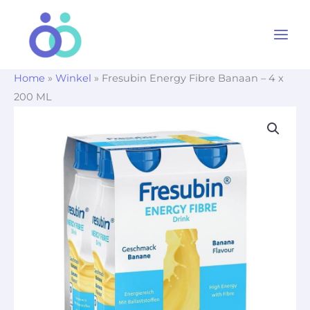
Ga
naar
de
inhoud
Home
»
Winkel
»
Fresubin Energy Fibre Banaan – 4 x
200 ML