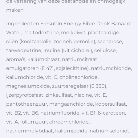
de vertering van deze bestanddelen onmogelijk
maken
Ingrediënten Fresubin Energy Fibre Drink Banaan:
Water, maltodextrine, melkeiwit, plantaardige
oliën (koolzaadolie, zonnebloemolie), sacharose,
tarwedextrine, inuline (uit cichorei), cellulose,
aroma’s, kaliumcitraat, natriumcitraat,
emulgatoren (E 471, sojalecithine), natriumchloride,
kaliumchloride, vit. C, cholinechloride,
magnesiumoxide, zuurteregelaar (E 330),
ijzerpyrofosfaat, zinksulfaat, niacine, vit. E,
pantotheenzuur, mangaanchloride, kopersulfaat,
vit. B2, vit. B6, natriumfluoride, vit. B1, ß-caroteen,
vit. A, foliumzuur, chroomchloride,
natriummolybdaat, kaliumjodide, natriumseleniet,