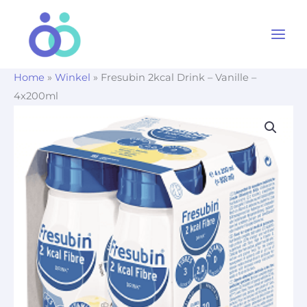
Ga
naar
de
inhoud
Home
»
Winkel
»
Fresubin 2kcal Drink – Vanille –
4x200ml