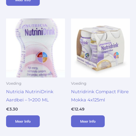
Voeding
Voeding
Nutricia NutriniDrink
Nutridrink Compact Fibre
Aardbei – 1×200 ML
Mokka 4x125ml
€
3.30
€
12.49
Meer Info
Meer Info