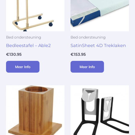
Bed ondersteuning
Bed ondersteuning
Bedleestafel – Able2
SatinSheet 4D Treklaken
€
130.95
€
153.95
Meer Info
Meer Info