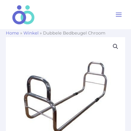
Ga
naar
de
inhoud
Home
»
Winkel
»
Dubbele Bedbeugel Chroom