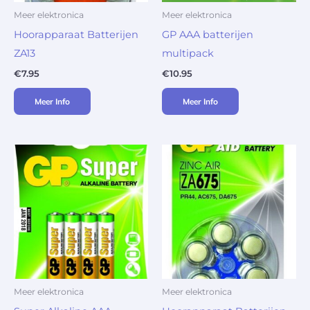
Meer elektronica
Meer elektronica
Hoorapparaat Batterijen
GP AAA batterijen
ZA13
multipack
€
7.95
€
10.95
Meer Info
Meer Info
Meer elektronica
Meer elektronica