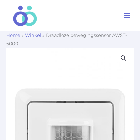
Ga
naar
de
inhoud
Home
»
Winkel
»
Draadloze bewegingssensor AWST-
6000