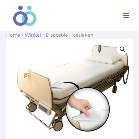
Ga
naar
de
inhoud
Home
»
Winkel
»
Disposble Hoeslaken