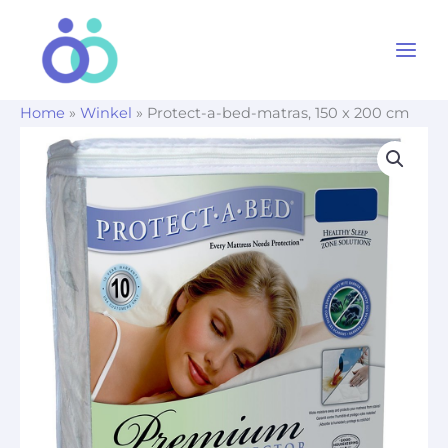
Ga
naar
de
inhoud
Home
»
Winkel
»
Protect-a-bed-matras, 150 x 200 cm