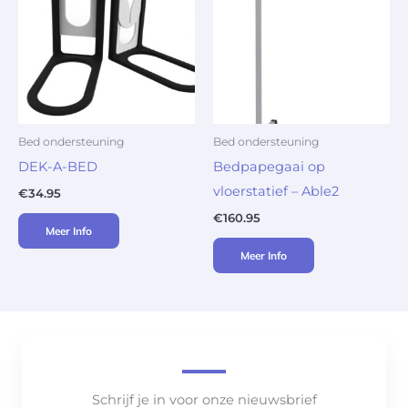
Bed ondersteuning
Bed ondersteuning
DEK-A-BED
Bedpapegaai op
vloerstatief – Able2
€
34.95
€
160.95
Meer Info
Meer Info
Schrijf je in voor onze nieuwsbrief