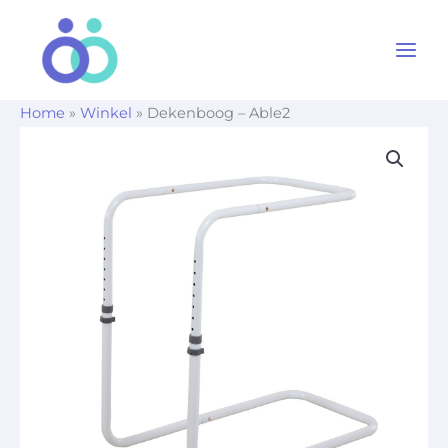
Ga
naar
de
inhoud
Home
»
Winkel
»
Dekenboog – Able2