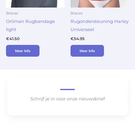
Braces
Braces
Orliman Rugbandage
Rugondersteuning Harley
light
Universeel
€
41.50
€
54.95
Meer Info
Meer Info
Schrijf je in voor onze nieuwsbrief