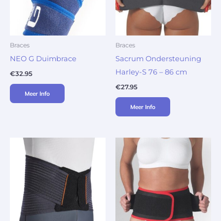
Braces
Braces
NEO G Duimbrace
Sacrum Ondersteuning
Harley-S 76 – 86 cm
€
32.95
€
27.95
Meer Info
Meer Info