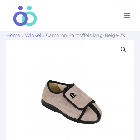
Ga
naar
de
inhoud
Home
»
Winkel
»
Cameron Pantoffels laag-Beige-39