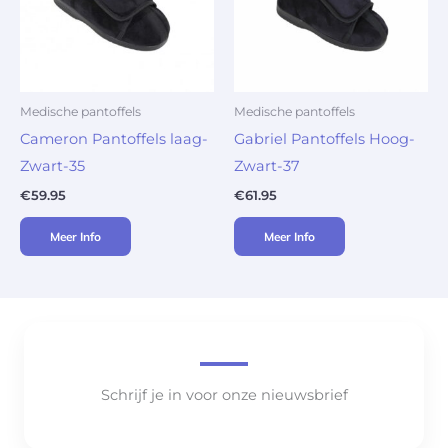
Medische pantoffels
Medische pantoffels
Cameron Pantoffels laag-
Gabriel Pantoffels Hoog-
Zwart-35
Zwart-37
€
59.95
€
61.95
Meer Info
Meer Info
Schrijf je in voor onze nieuwsbrief