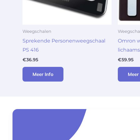
Weegschalen
Weegscha
Sprekende Personenweegschaal
Omron w
PS 416
lichaam
€
36.95
€
59.95
Meer Info
Meer 