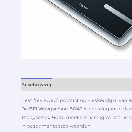
Beschrijving
Aanvullende informatie
Best “reviewed” product op kieskeurig.nl van a
De
BFI Weegschaal BG40
is een elegante gla
Weegschaal BG40
meet lichaamsgewicht, licha
in gesegmenteerde waarden.