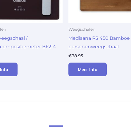
len
Weegschalen
eegschaal /
Medisana PS 450 Bamboe
scompositiemeter BF214
personenweegschaal
€
38.95
Info
Meer Info