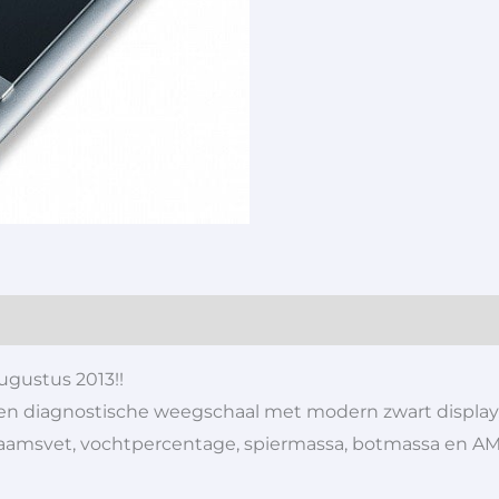
ugustus 2013!!
zen diagnostische weegschaal met modern zwart display
amsvet, vochtpercentage, spiermassa, botmassa en AMR 