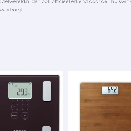
ddelwereld.nl dan ook officieel erkend door de Thuiswink
 waarborgt.