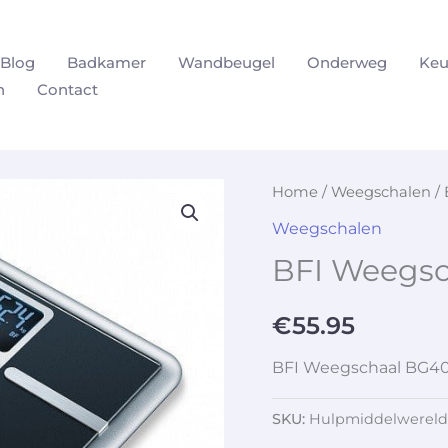
Blog
Badkamer
Wandbeugel
Onderweg
Keu
n
Contact
Home
/
Weegschalen
/ 
Weegschalen
BFI Weegs
€
55.95
BFI Weegschaal BG4
SKU:
Hulpmiddelwereld