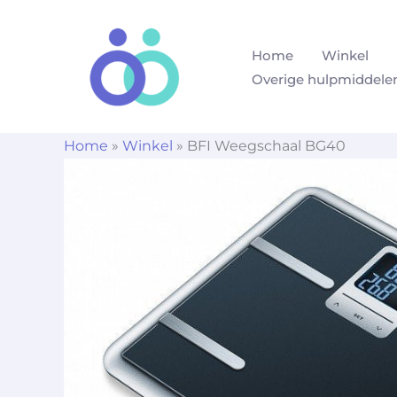
Ga
naar
Home
Winkel
de
Overige hulpmiddele
inhoud
Home
»
Winkel
»
BFI Weegschaal BG40