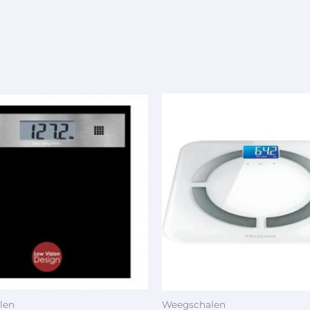
len
Weegschalen