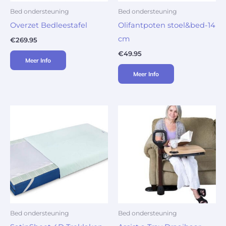
Bed ondersteuning
Bed ondersteuning
Overzet Bedleestafel
Olifantpoten stoel&bed-14
cm
€
269.95
€
49.95
Meer Info
Meer Info
Bed ondersteuning
Bed ondersteuning