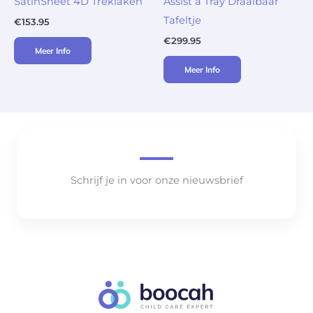
SatinSheet 4D Treklaken
Assist a Tray Draaibaar
Tafeltje
€
153.95
€
299.95
Meer Info
Meer Info
Schrijf je in voor onze nieuwsbrief