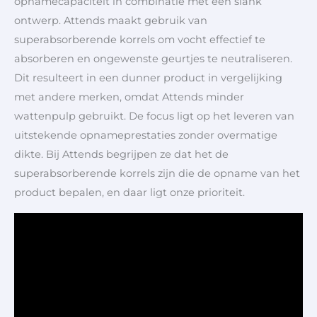
opnamecapaciteit in combinatie met een slank
ontwerp. Attends maakt gebruik van
superabsorberende korrels om vocht effectief te
absorberen en ongewenste geurtjes te neutraliseren.
Dit resulteert in een dunner product in vergelijking
met andere merken, omdat Attends minder
wattenpulp gebruikt. De focus ligt op het leveren van
uitstekende opnameprestaties zonder overmatige
dikte. Bij Attends begrijpen ze dat het de
superabsorberende korrels zijn die de opname van het
product bepalen, en daar ligt onze prioriteit.