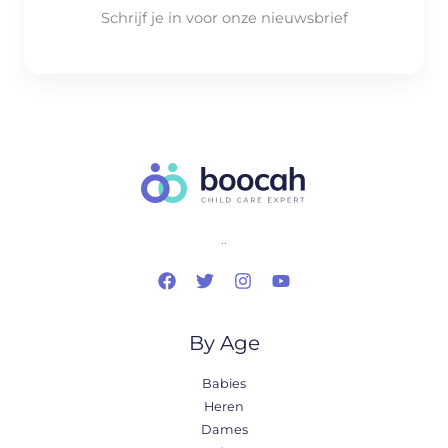
Schrijf je in voor onze nieuwsbrief
..
By Age
Babies
Heren
Dames