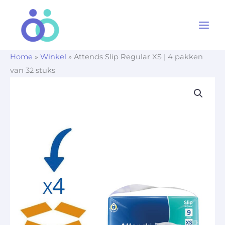
Ga
naar
de
inhoud
Home
»
Winkel
»
Attends Slip Regular XS | 4 pakken
van 32 stuks