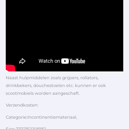
Naast hulpmiddelen zoals grijpers, rollators,
drinkbekers, douchestoelen etc. kunnen er ook
scootmobiels worden aangeschaft.
Verzendkosten:
Categorie:Incontinentiemateriaal,