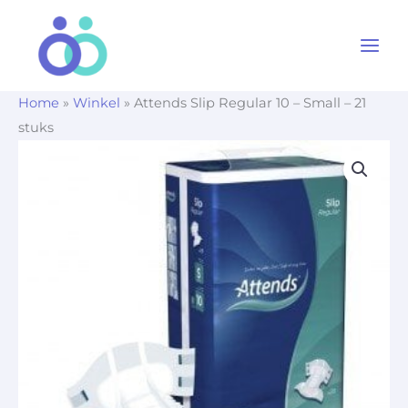
Ga
naar
de
inhoud
Home
»
Winkel
»
Attends Slip Regular 10 – Small – 21
stuks