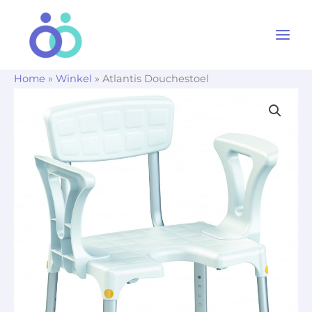
Ga
naar
de
inhoud
Home
»
Winkel
»
Atlantis Douchestoel