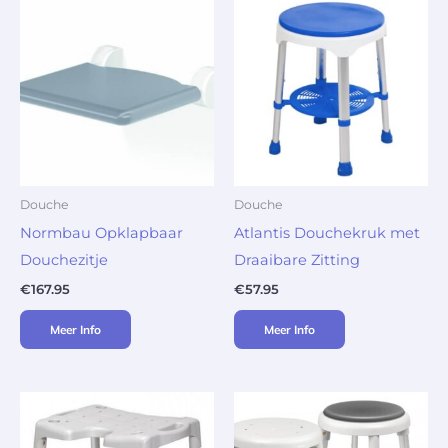
Douche
Douche
Normbau Opklapbaar
Atlantis Douchekruk met
Douchezitje
Draaibare Zitting
€
167.95
€
57.95
Meer Info
Meer Info