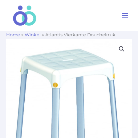
Ga
naar
de
inhoud
Home
»
Winkel
»
Atlantis Vierkante Douchekruk