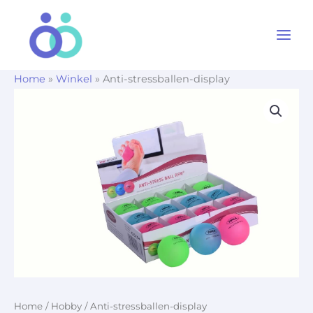
Ga
naar
de
inhoud
Home
»
Winkel
»
Anti-stressballen-display
Home
/
Hobby
/ Anti-stressballen-display