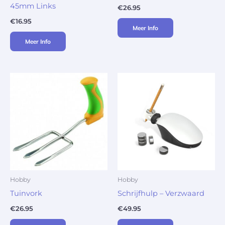
45mm Links
€
26.95
€
16.95
Meer Info
Meer Info
Hobby
Hobby
Tuinvork
Schrijfhulp – Verzwaard
€
26.95
€
49.95