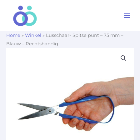
Ga
naar
de
inhoud
Home
»
Winkel
»
Lusschaar- Spitse punt – 75 mm –
Blauw – Rechtshandig