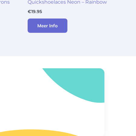
rons
Quickshoelaces Neon – Rainbow
€
19.95
Meer Info