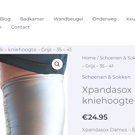
Blog
Badkamer
Wandbeugel
Onderweg
Keu
n
Contact
 – kniehoogte – Grijs – 35 – 41
Home
/
Schoenen & So
– Grijs – 35 – 41
Schoenen & Sokken
Xpandasox D
kniehoogte –
€
24.95
Xpandasox Dames – fair