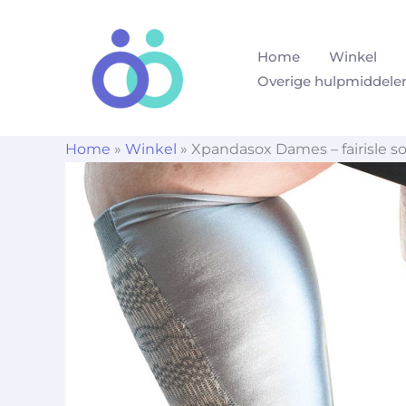
Ga
naar
Home
Winkel
de
Overige hulpmiddele
inhoud
Home
»
Winkel
»
Xpandasox Dames – fairisle sok