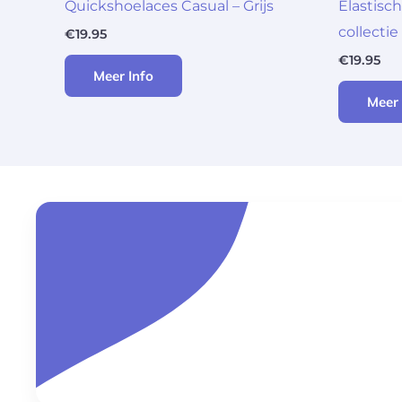
Quickshoelaces Casual – Grijs
Elastisc
collectie
€
19.95
€
19.95
Meer Info
Meer 