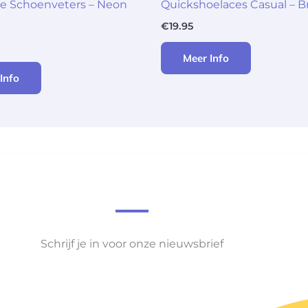
he Schoenveters – Neon
Quickshoelaces Casual – B
€
19.95
Meer Info
Info
Schrijf je in voor onze nieuwsbrief