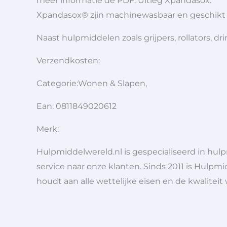
meer informatie de PDF: Uitleg Xpandasox.
Xpandasox® zjin machinewasbaar en geschikt v
Naast hulpmiddelen zoals grijpers, rollators,
Verzendkosten:
Categorie:Wonen & Slapen,
Ean: 0811849020612
Merk:
Hulpmiddelwereld.nl is gespecialiseerd in hu
service naar onze klanten. Sinds 2011 is Hulpmi
houdt aan alle wettelijke eisen en de kwaliteit