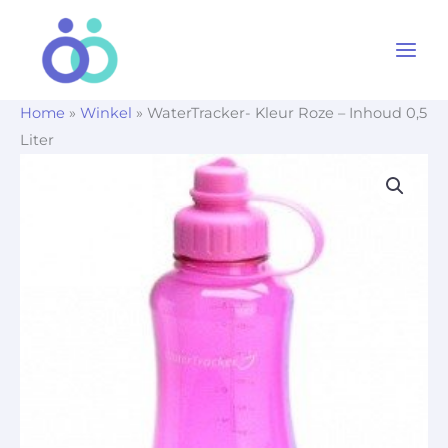
Ga
naar
de
inhoud
Home
»
Winkel
»
WaterTracker- Kleur Roze – Inhoud 0,5
Liter