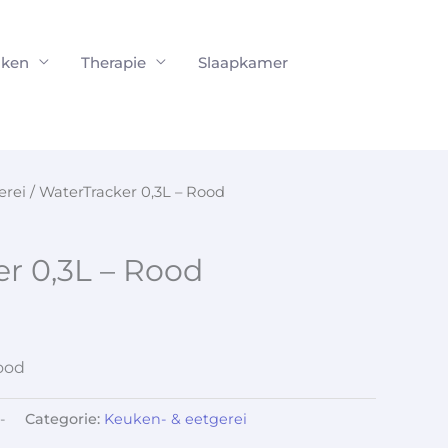
ken
Therapie
Slaapkamer
erei
/ WaterTracker 0,3L – Rood
r 0,3L – Rood
ood
-
Categorie:
Keuken- & eetgerei