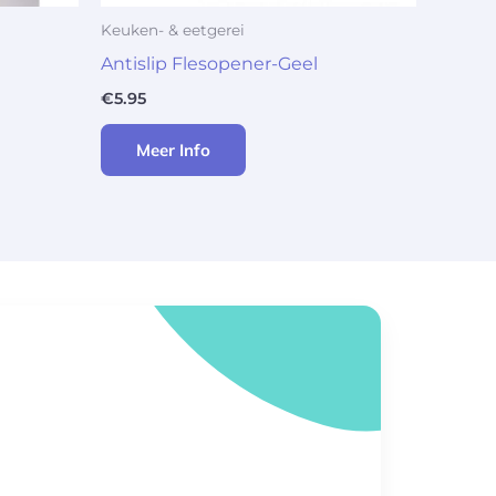
Keuken- & eetgerei
Antislip Flesopener-Geel
€
5.95
Meer Info