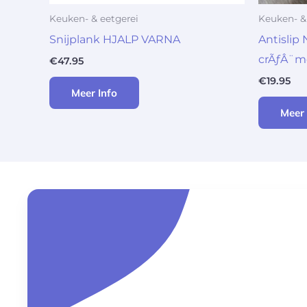
Keuken- & eetgerei
Keuken- &
Snijplank HJALP VARNA
Antislip 
crÃƒÂ¨m
€
47.95
€
19.95
Meer Info
Meer 