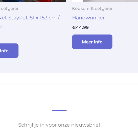
 eetgerei
Keuken- & eetgerei
Net StayPut-51 x 183 cm /
Handwringer
e
€
44.99
Meer Info
Info
Schrijf je in voor onze nieuwsbrief