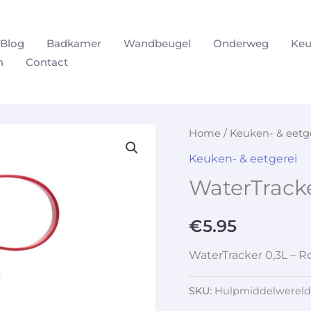
Blog
Badkamer
Wandbeugel
Onderweg
Keu
n
Contact
Home
/
Keuken- & eetg
Keuken- & eetgerei
WaterTracke
€
5.95
WaterTracker 0,3L – R
SKU:
Hulpmiddelwereld