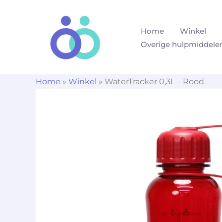
Ga
naar
Home
Winkel
de
Overige hulpmiddele
inhoud
Home
»
Winkel
»
WaterTracker 0,3L – Rood