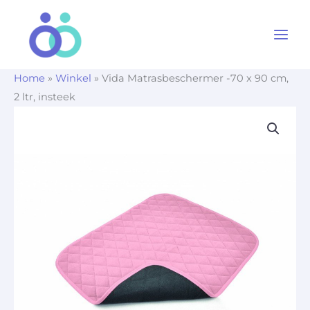
Ga
naar
de
inhoud
Home
»
Winkel
»
Vida Matrasbeschermer -70 x 90 cm,
2 ltr, insteek