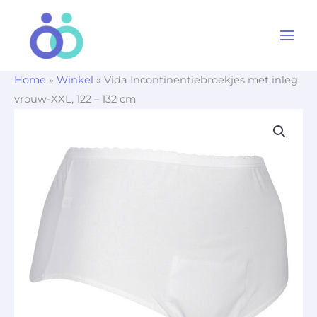
Ga
naar
de
inhoud
Home
»
Winkel
»
Vida Incontinentiebroekjes met inleg
vrouw-XXL, 122 – 132 cm