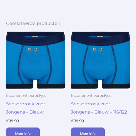
Gerelateerde producten
Incontinentiebroekjes
Incontinentiebroekjes
Sensorbroek voor
Sensorbroek voor
Jongens – Blauw
Jongens – Blauw – 116/122
€
19.99
€
19.99
Meer Info
Meer Info