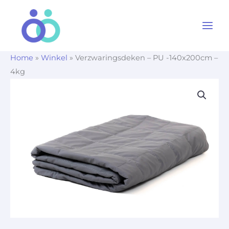
Ga
naar
de
inhoud
Home
»
Winkel
»
Verzwaringsdeken – PU -140x200cm –
4kg