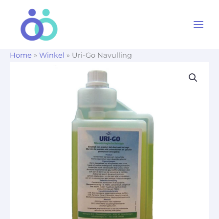
Ga
naar
de
inhoud
Home
»
Winkel
»
Uri-Go Navulling