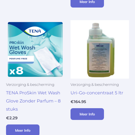
Meer Info
Verzorging & bescherming
Verzorging & bescherming
TENA ProSkin Wet Wash
Uri-Go-concentraat 5 ltr
Glove Zonder Parfum – 8
€
164.95
stuks
Meer Info
€
2.29
Meer Info