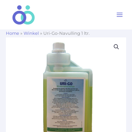
Ga
naar
de
inhoud
Home
»
Winkel
»
Uri-Go-Navulling 1 ltr.