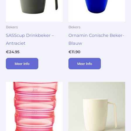
Bekers
Bekers
SASScup Drinkbeker –
Ornamin Conische Beker-
Antraciet
Blauw
€
24.95
€
11.90
Meer Info
Meer Info