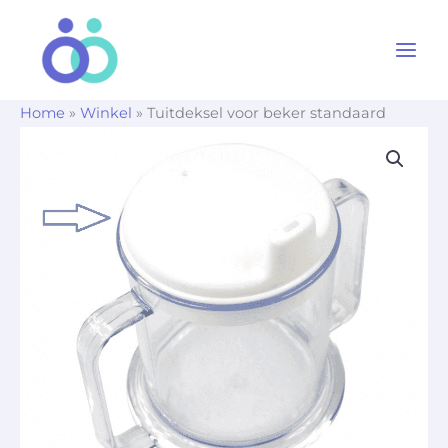
Ga
naar
de
inhoud
Home
»
Winkel
»
Tuitdeksel voor beker standaard