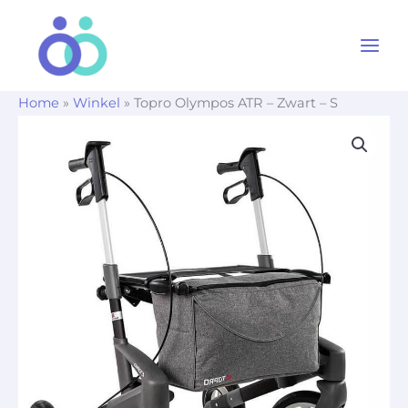
Ga
naar
de
inhoud
Home
»
Winkel
»
Topro Olympos ATR – Zwart – S