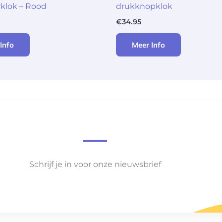
klok – Rood
drukknopklok
€
34.95
Info
Meer Info
Schrijf je in voor onze nieuwsbrief