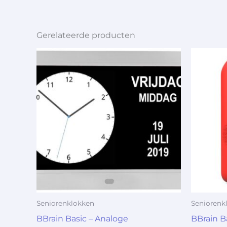
Gerelateerde producten
Seniorenklokken
Seniorenk
BBrain Basic – Analoge
BBrain B