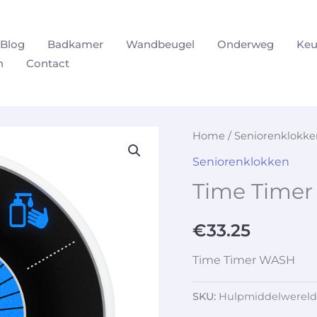
Blog
Badkamer
Wandbeugel
Onderweg
Keu
n
Contact
Home
/
Seniorenklokke
Seniorenklokken
Time Time
€
33.25
Time Timer WASH
SKU:
Hulpmiddelwereld