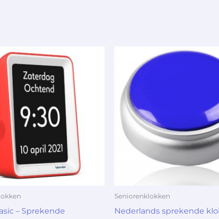
lokken
Seniorenklokken
asic – Sprekende
Nederlands sprekende klok