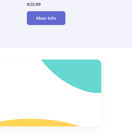
€
51.99
Meer Info