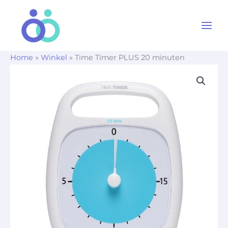
Ga
naar
de
inhoud
Home
»
Winkel
»
Time Timer PLUS 20 minuten