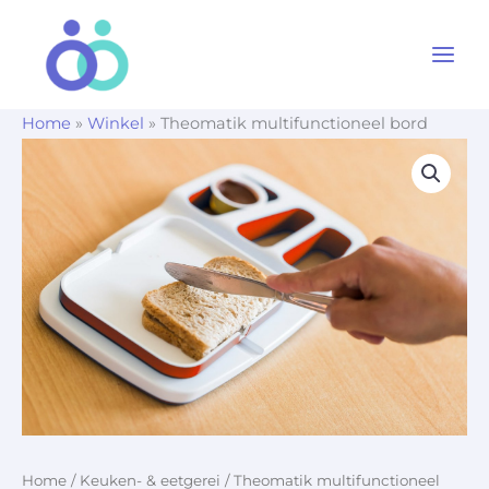
Ga
naar
de
inhoud
Home
»
Winkel
»
Theomatik multifunctioneel bord
Home
/
Keuken- & eetgerei
/ Theomatik multifunctioneel