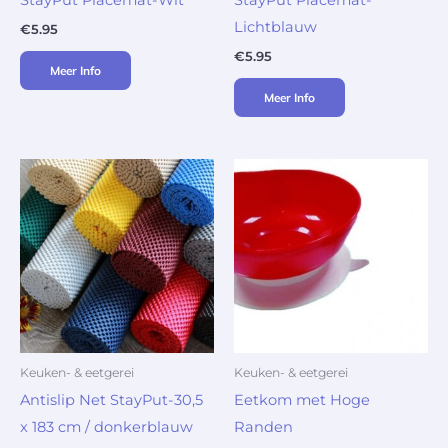
StayPut Placemat-Wit
StayPut Placemat-
Lichtblauw
€
5.95
€
5.95
Meer Info
Meer Info
Keuken- & eetgerei
Keuken- & eetgerei
Antislip Net StayPut-30,5
Eetkom met Hoge
x 183 cm / donkerblauw
Randen