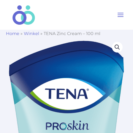
Ga
naar
de
inhoud
Home
»
Winkel
»
TENA Zinc Cream – 100 ml